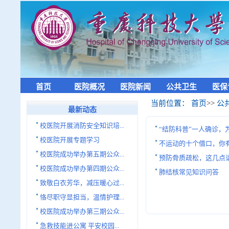
首页
医院概况
医院新闻
公共卫生
医保
当前位置：
首页
>>
公
最新动态
校医院开展消防安全知识培...
“结防科普”一人确诊
校医院开展专题学习
不运动的十个借口，你
校医院成功举办第五期公众...
预防骨质疏松，这几点
校医院成功举办第四期公众...
肺结核常见知识问答
致敬白衣芳华，减压暖心过...
恪尽职守显担当，温情护理...
校医院成功举办第三期公众...
急救技能进公寓 平安校园...